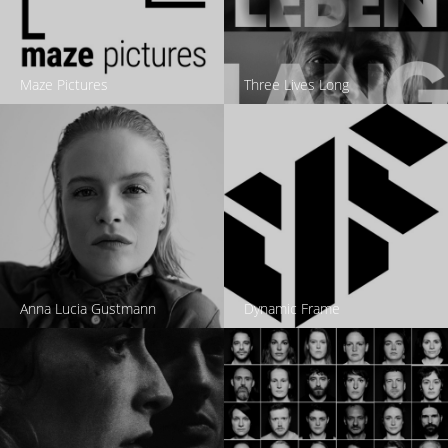
Maze Pictures
Three Lives Long
Anna Lucia Gustmann
Dynamic Frame