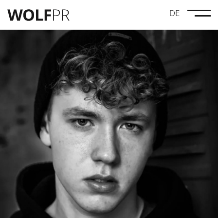
DE
Credits
Maze Pictures
Drei Leben Lang
Linus Moog
Anna Lucia Gustmann
Dynamic Frame
Wolves
#GenugGeschwiegen
MovieBrats Pictures
Geister
Norddeutscher Rundfunk